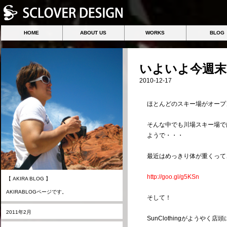
HOME
ABOUT US
WORKS
BLOG
いよいよ今週末
2010-12-17
ほとんどのスキー場がオープ
そんな中でも川場スキー場で
ようで・・・
最近はめっきり体が重くって
http://goo.gl/g5KSn
【 AKIRA BLOG 】
AKIRABLOGページです。
そして！
2011年2月
SunClothingがようやく