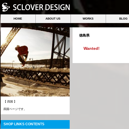
HOME
ABOUT US
WORKS
BLOG
徳島県
Wanted!
【 四国 】
四国ページです。
SHOP LINKS CONTENTS