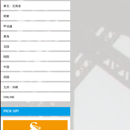
東北・北海道
関東
甲信越
東海
北陸
関西
中国
四国
九州・沖縄
ONLINE
PICK UP!